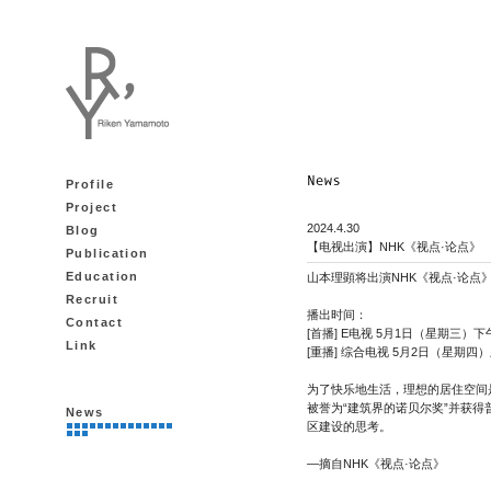
Profile
Project
2024.4.30
Blog
【电视出演】NHK《视点·论点》
Publication
Education
山本理顕将出演NHK《视点·论点
Recruit
播出时间：
Contact
[首播] E电视 5月1日（星期三）下午0
Link
[重播] 综合电视 5月2日（星期四）上
为了快乐地生活，理想的居住空间
被誉为“建筑界的诺贝尔奖”并获
News
区建设的思考。
—摘自NHK《视点·论点》